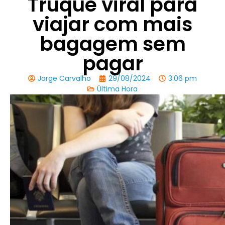
Truque viral para
viajar com mais
bagagem sem
pagar
Jorge Carvalho
29/08/2024
3:06 pm
Última Hora