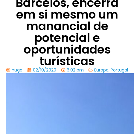
Barcelos, encerra
em si mesmo um
manancial de
potencial e
oportunidades
turísticas
hugo
02/10/2020
6:02 pm
Europa
,
Portugal