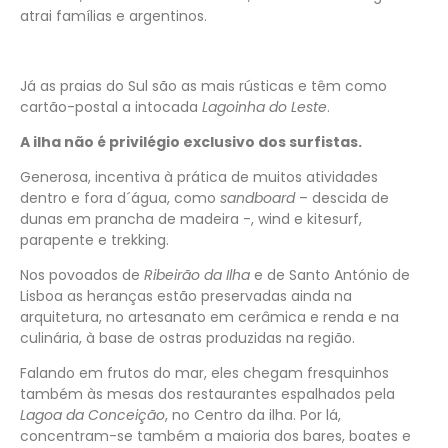
atrai famílias e argentinos.
Já as praias do Sul são as mais rústicas e têm como
cartão-postal a intocada
Lagoinha do Leste
.
A ilha não é privilégio exclusivo dos surfistas.
Generosa, incentiva à prática de muitos atividades
dentro e fora d´água, como
sandboard
– descida de
dunas em prancha de madeira -, wind e kitesurf,
parapente e trekking.
Nos povoados de
Ribeirão da Ilha
e de Santo António de
Lisboa as heranças estão preservadas ainda na
arquitetura, no artesanato em cerâmica e renda e na
culinária, à base de ostras produzidas na região.
Falando em frutos do mar, eles chegam fresquinhos
também às mesas dos restaurantes espalhados pela
Lagoa da Conceição
, no Centro da ilha. Por lá,
concentram-se também a maioria dos bares, boates e