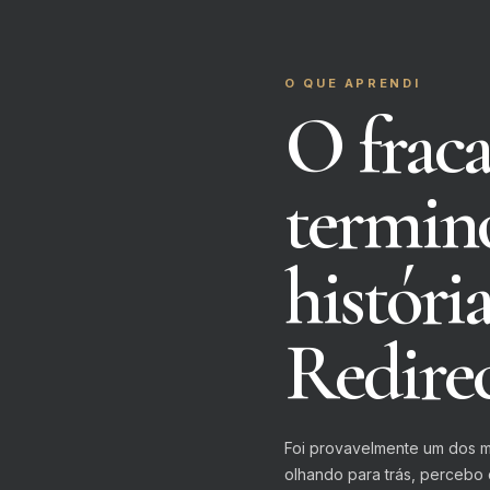
O QUE APRENDI
O fraca
termin
história
Redirec
Foi provavelmente um dos m
olhando para trás, percebo 