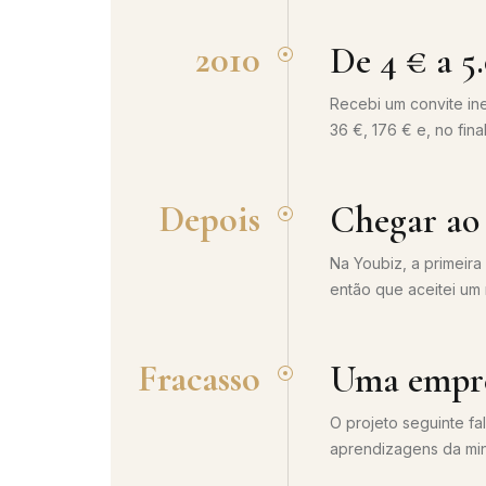
2010
De 4 € a 5
Recebi um convite in
36 €, 176 € e, no fin
Depois
Chegar ao 
Na Youbiz, a primeir
então que aceitei um
Fracasso
Uma empre
O projeto seguinte f
aprendizagens da minh