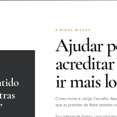
A MINHA MISSÃO
Ajudar pe
acredita
ir mais l
ntido
tras
O meu nome é Jorge Carvalho. Nas
”
que as prendas de Natal também co
Sou natural de Freixo, uma pequena