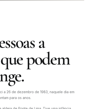
ssoas a
r que podem
onge.
ci a 26 de dezembro de 1983, naquele dia em
ntam para os anos.
 aldeia de Ponte de Lima. Tive uma infância