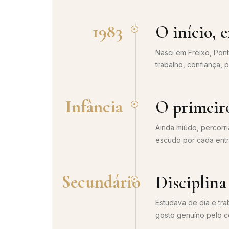
1983
O início, 
Nasci em Freixo, Pont
trabalho, confiança, 
Infância
O primeiro
Ainda miúdo, percorr
escudo por cada entre
Secundário
Disciplina 
Estudava de dia e tra
gosto genuíno pelo c