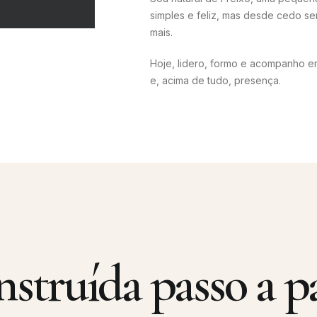
simples e feliz, mas desde cedo se
mais.
Hoje, lidero, formo e acompanho e
e, acima de tudo, presença.
struída passo a pa