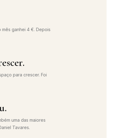
o mês ganhei 4 €. Depois
escer.
spaço para crescer. Foi
u.
também uma das maiores
Daniel Tavares.