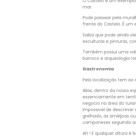
O Castelo é um exemplo 
mar.
Pode passear pela muralh
frente do Castelo. É um 
Saiba que pode ainda vis
esculturas e pinturas, c
Também possui uma valio
barroco e arqueologia r
Gastronomia
Pela localização tem ao 
Alias, dentro da nossa 
essenciamente em territo
negocio na área do turis
impossivel de descrever
grelhado, as amêijoas ou
camponeses seguindo as 
Ah ! E qualquer altura é