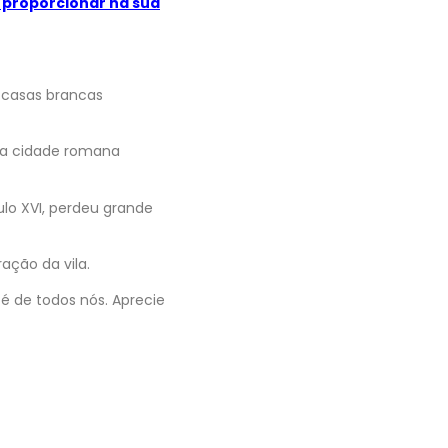
 proporcionar na sua
s casas brancas
da cidade romana
ulo XVI, perdeu grande
ação da vila.
é de todos nós. Aprecie