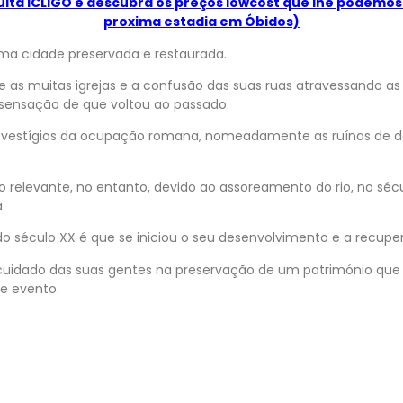
uita ICLIGO e descubra os preços lowcost que lhe podemos
proxima estadia em Óbidos)
a cidade preservada e restaurada.
e as muitas igrejas e a confusão das suas ruas atravessando a
 sensação de que voltou ao passado.
 vestígios da ocupação romana, nomeadamente as ruínas de 
rto relevante, no entanto, devido ao assoreamento do rio, no séc
.
 século XX é que se iniciou o seu desenvolvimento e a recuper
 cuidado das suas gentes na preservação de um património que 
e evento.