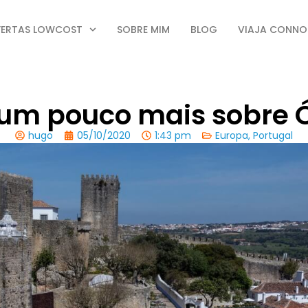
FERTAS LOWCOST
SOBRE MIM
BLOG
VIAJA CONN
um pouco mais sobre 
hugo
05/10/2020
1:43 pm
Europa
,
Portugal