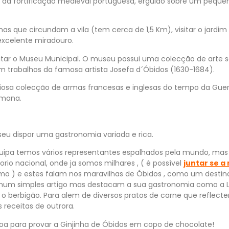
da fortificação medieval portuguesa, erguido sobre um pequen
as que circundam a vila (tem cerca de 1,5 Km), visitar o jardim 
excelente miradouro.
itar o Museu Municipal. O museu possui uma colecção de arte sa
om trabalhos da famosa artista Josefa d´Óbidos (1630-1684).
sa colecção de armas francesas e inglesas do tempo da Guerra
omana.
seu dispor uma gastronomia variada e rica.
equipa temos vários representantes espalhados pela mundo, ma
rio nacional, onde ja somos milhares , ( é possível
juntar se a
mo ) e estes falam nos maravilhas de Óbidos , como um destino 
 num simples artigo mas destacam a sua gastronomia como a L
 o berbigão. Para alem de diversos pratos de carne que reflect
receitas de outrora.
 boa para provar a Ginjinha de Óbidos em copo de chocolate!