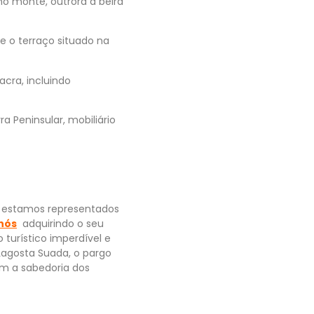
o monte, outrora à beira
e o terraço situado na
cra, incluindo
 Peninsular, mobiliário
s estamos representados
 nós
adquirindo o seu
turístico imperdível e
agosta Suada, o pargo
em a sabedoria dos