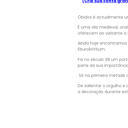
(Crie sua conta grat
Óbidos é actualmente um
É uma vila medieval, ond
oferecem ao visitante a
Ainda hoje encontramos
Eburobrittium.
Foi no século XIII um po
parte da sua importância
Só na primeira metade do
De salientar o orgulho e
a decoração durante est