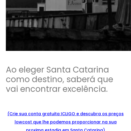
Ao eleger Santa Catarina
como destino, saberá que
vai encontrar excelência.
(Crie sua conta gratuita ICLIGO e
descu
bra
os preços
lowcost que lhe podemos proporcionar na sua
proxima estadia em Santa Catarina)