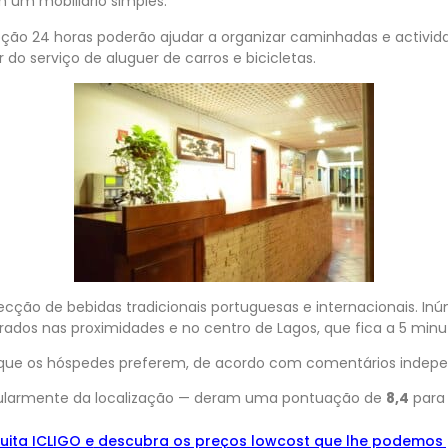
 um mobiliário simples.
pção 24 horas poderão ajudar a organizar caminhadas e activid
do serviço de aluguer de carros e bicicletas.
ecção de bebidas tradicionais portuguesas e internacionais. In
dos nas proximidades e no centro de Lagos, que fica a 5 minut
ue os hóspedes preferem, de acordo com comentários indepe
cularmente da localização — deram uma pontuação de
8,4
para
uita ICLIGO e
descu
bra
os preços lowcost que lhe podemos 