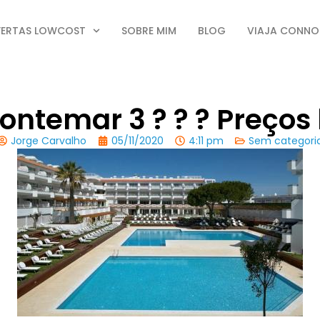
FERTAS LOWCOST
SOBRE MIM
BLOG
VIAJA CONN
ontemar 3 ? ? ? Preços
Jorge Carvalho
05/11/2020
4:11 pm
Sem categori