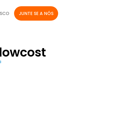
OSCO
JUNTE SE A NÓS
 lowcost
a