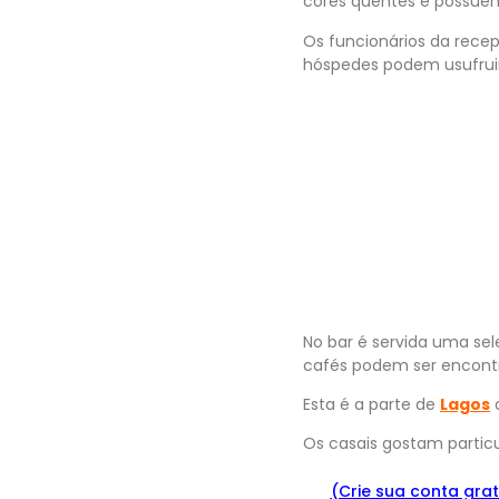
cores quentes e possuem
Os funcionários da rece
hóspedes podem usufruir 
No bar é servida uma sel
cafés podem ser encontra
Esta é a parte de
Lagos
q
Os casais gostam parti
(Crie sua conta grat