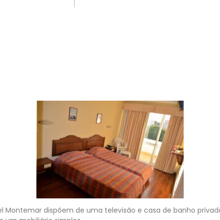
el Montemar dispõem de uma televisão e casa de banho privad