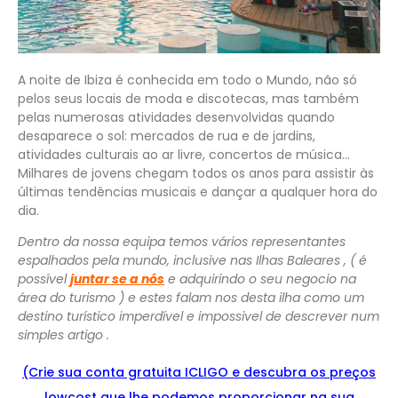
A noite de Ibiza é conhecida em todo o Mundo, não só
pelos seus locais de moda e discotecas, mas também
pelas numerosas atividades desenvolvidas quando
desaparece o sol: mercados de rua e de jardins,
atividades culturais ao ar livre, concertos de música…
Milhares de jovens chegam todos os anos para assistir às
últimas tendências musicais e dançar a qualquer hora do
dia.
Dentro da nossa equipa temos vários representantes
espalhados pela mundo, inclusive nas Ilhas Baleares , ( é
possível
juntar se a nós
e adquirindo o seu negocio na
área do turismo ) e estes falam nos desta ilha como um
destino turístico imperdível e impossivel de descrever num
simples artigo .
(Crie sua conta gratuita ICLIGO e
descu
bra
os preços
lowcost que lhe podemos proporcionar na sua