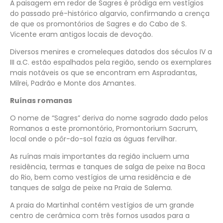
A paisagem em redor de Sagres é pródiga em vestígios
do passado pré-histórico algarvio, confirmando a crença
de que os promontórios de Sagres e do Cabo de S.
Vicente eram antigos locais de devoção.
Diversos menires e cromeleques datados dos séculos IV a
III a.C. estão espalhados pela região, sendo os exemplares
mais notáveis os que se encontram em Aspradantas,
Milrei, Padrão e Monte dos Amantes.
Ruínas romanas
O nome de “Sagres” deriva do nome sagrado dado pelos
Romanos a este promontório, Promontorium Sacrum,
local onde o pôr-do-sol fazia as águas fervilhar.
As ruínas mais importantes da região incluem uma
residência, termas e tanques de salga de peixe na Boca
do Rio, bem como vestígios de uma residência e de
tanques de salga de peixe na Praia de Salema.
A praia do Martinhal contém vestígios de um grande
centro de cerâmica com três fornos usados para a