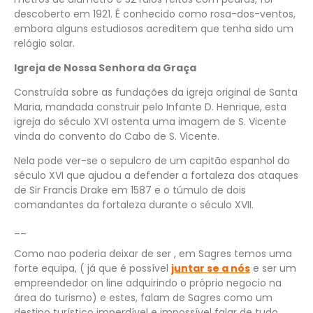
descoberto em 1921. É conhecido como rosa-dos-ventos,
embora alguns estudiosos acreditem que tenha sido um
relógio solar.
Igreja de Nossa Senhora da Graça
Construída sobre as fundações da igreja original de Santa
Maria, mandada construir pelo Infante D. Henrique, esta
igreja do século XVI ostenta uma imagem de S. Vicente
vinda do convento do Cabo de S. Vicente.
Nela pode ver-se o sepulcro de um capitão espanhol do
século XVI que ajudou a defender a fortaleza dos ataques
de Sir Francis Drake em 1587 e o túmulo de dois
comandantes da fortaleza durante o século XVII.
__
Como nao poderia deixar de ser , em Sagres temos uma
forte equipa, ( já que é possível
juntar se a nós
e ser um
empreendedor on line adquirindo o próprio negocio na
área do turismo) e estes, falam de Sagres como um
destino turístico imperdível e impossível falar de tudo