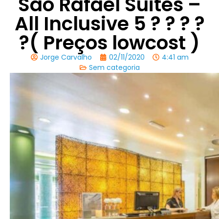
Sao Rafael Suites –
All Inclusive 5 ? ? ? ?
?( Preços lowcost )
Jorge Carvalho
02/11/2020
4:41 am
Sem categoria