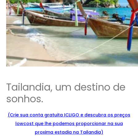
Tailandia, um destino de
sonhos.
(Crie sua conta gratuita ICLIGO e
descu
bra
os preços
lowcost que lhe podemos proporcionar na sua
proxima estadia na Tailandia)