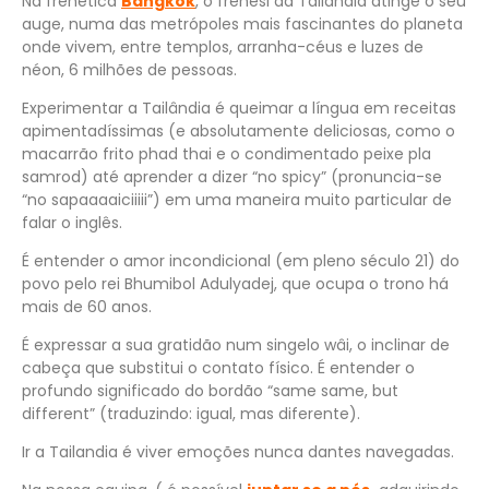
Na frenética
Bangkok
, o frenesi da Tailandia atinge o seu
auge, numa das metrópoles mais fascinantes do planeta
onde vivem, entre templos, arranha-céus e luzes de
néon, 6 milhões de pessoas.
Experimentar a Tailândia é queimar a língua em receitas
apimentadíssimas (e absolutamente deliciosas, como o
macarrão frito phad thai e o condimentado peixe pla
samrod) até aprender a dizer “no spicy” (pronuncia-se
“no sapaaaaiciiiii”) em uma maneira muito particular de
falar o inglês.
É entender o amor incondicional (em pleno século 21) do
povo pelo rei Bhumibol Adulyadej, que ocupa o trono há
mais de 60 anos.
É expressar a sua gratidão num singelo wâi, o inclinar de
cabeça que substitui o contato físico. É entender o
profundo significado do bordão “same same, but
different” (traduzindo: igual, mas diferente).
Ir a Tailandia é viver emoções nunca dantes navegadas.