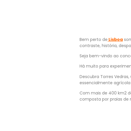
Bem perto de
Lisboa
som
contraste, história, desp
Seja bem-vindo ao conce
Há muito para experiment
Descubra Torres Vedras,
essencialmente agrícola
Com mais de 400 km2 de 
composta por praias de r