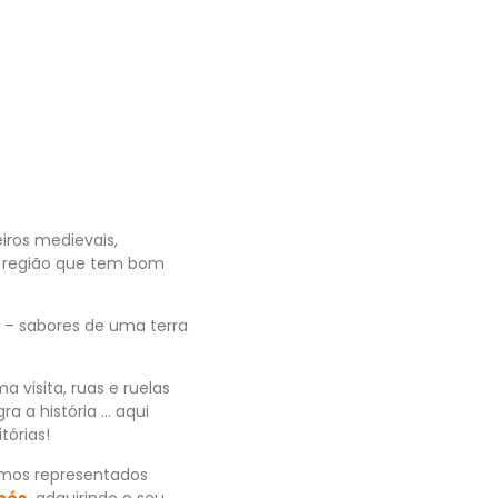
iros medievais,
ma região que tem bom
ão – sabores de uma terra
visita, ruas e ruelas
a a história … aqui
tórias!
amos representados
 nós
adquirindo o seu