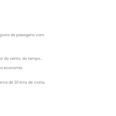
 gosta de paisagens com
bor do vento, do tempo…
sua economia
erca de 20 kms de costa,