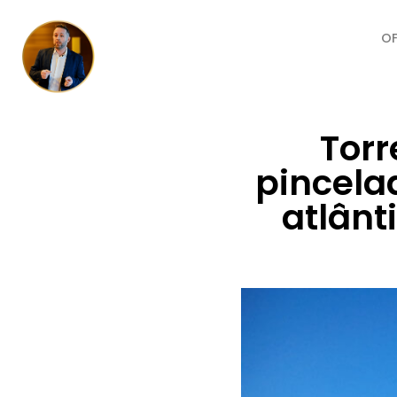
O
Torr
pincela
atlânt