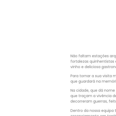
Não faltam estações arqu
fortalezas quinhentistas
vinho e deliciosa gastro
Para tornar a sua visita 
que guardará na memóri
Na cidade, que dá nome 
que traçam a vivência d
decorreram guerras, feito
Dentro da nossa equipa 
essenciamente em territo