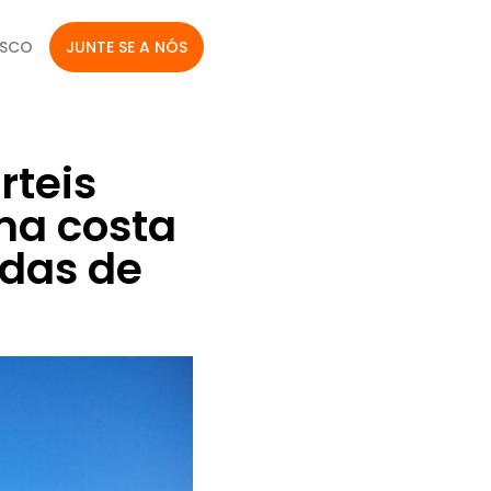
OSCO
JUNTE SE A NÓS
rteis
ma costa
ndas de