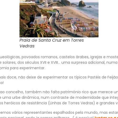
Praia de Santa Cruz em Torres
Vedras
eológicas, povoados romanos, castelos árabes, igrejas e moste
 e solares, dos séculos XVII e XVIII… uma surpresa adicional, nu
nomia para experimentar.
mais doce, não deixe de experimentar os típicos Pastéis de Feij
a!
ao concelho, também não falta património rico que merece uma 
e uma urbe dinâmica, num contraste de modernidade que integr
s heróicos de resistência (Linhas de Torres Vedras) e grandes vi
temos vários representantes espalhados pela mundo, mas est
rio nacional, onde ja somos milhares , ( é possível
juntar se a