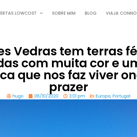
FERTAS LOWCOST
SOBRE MIM
BLOG
VIAJA CONN
es Vedras tem terras fé
das com muita cor e u
ica que nos faz viver o
prazer
hugo
06/10/2020
3:01 pm
Europa
,
Portugal