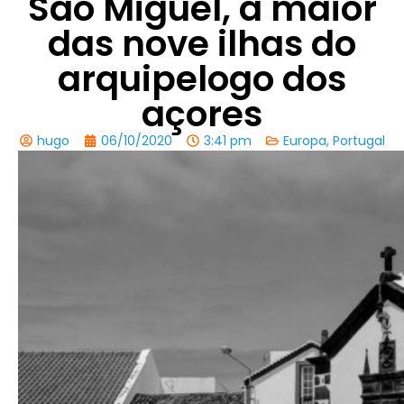
São Miguel, a maior
das nove ilhas do
arquipelogo dos
açores
hugo
06/10/2020
3:41 pm
Europa
,
Portugal