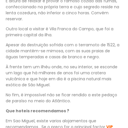
É altura de relaxar e provar o famoso cozido das furnas,
confeccionado na própria terra e cujo segredo reside na
lenta cozedura, não inferior a cinco horas. Convém
reservar.
Outro local a visitar é Vila Franca do Campo, que foi a
primeira capital da ilha.
Apesar da destruição sofrida com o terramoto de 1522, a
cidade mantém-se mimosa, com as suas praias de
águas temperadas e casas de branco e negro.
À frente tem um ilhéu onde, no seu interior, se esconde
um lago que há milhares de anos foi uma cratera
vulcânica e que hoje em dia é a piscina natural mais
exótica de São Miguel.
No fim, é impossível não se ficar rendido a este pedaço
de paraíso no meio do Atlântico.
Que hoteis recomendamos ?
Em Sao Miguel, existe varios alojamentos que
recomendamos . Se o preço for o principal factor
VIP