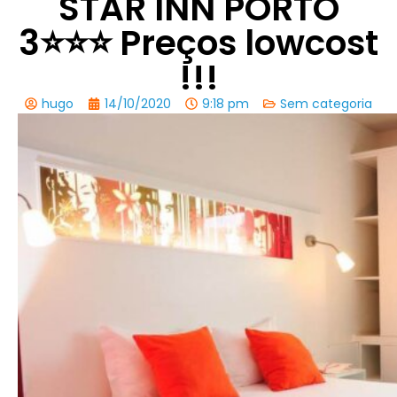
STAR INN PORTO
3⭐️⭐️⭐️ Preços lowcost
!!!
hugo
14/10/2020
9:18 pm
Sem categoria